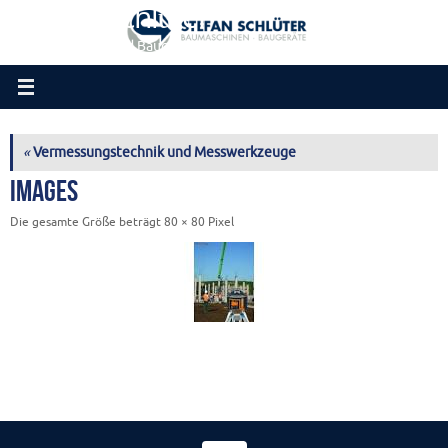
Stefan Schlüter
Zum
Inhalt
Baumaschinen und Baugeräte
springen
«
Vermessungstechnik und Messwerkzeuge
images
Die gesamte Größe beträgt
80 × 80
Pixel