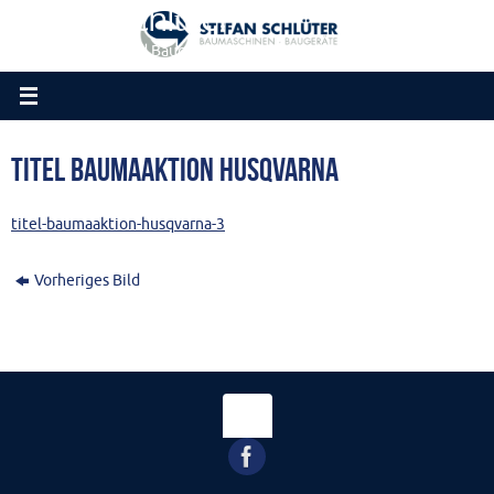
Stefan Schlüter
Zum
Inhalt
Baumaschinen und Baugeräte
springen
Titel Baumaaktion Husqvarna
titel-baumaaktion-husqvarna-3
Vorheriges Bild