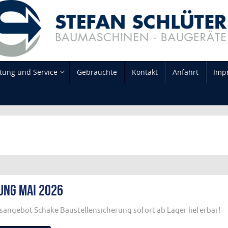
tung und Service
Gebrauchte
Kontakt
Anfahrt
Imp
ung Mai 2026
sangebot Schake Baustellensicherung sofort ab Lager lieferbar!